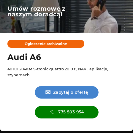
Umów rozmowę z
naszym doradcą!
Ogłoszenie archiwalne
Audi A6
40TDI 204KM S-tronic quattro 2019 r., NAVI, aplikacje,
szyberdach
✉
Zapytaj o ofertę
775 503 954
Serwis ASO
Serwis