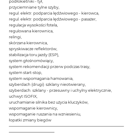
podłokietniki - tył,
przyciemniane tylne szyby,
regul. elektr. podparcia lędźwiowego - kierowca,
regul. elektr. podparcia lędźwiowego - pasażer,
regulacja wysokości fotela,
regulowana kierownica,
relingi,
skórzana kierownica,
spryskiwacze reflektorów,
stabilizacja toru jazdy (ESP),
system głośnomówiący,
system rekomendacji przerw podczas trasy,
system start-stop,
system wspomagania hamowania,
szyberdach (drugi): szklany nieotwierany,
szyberdach: szklany - przesuwny i uchylny elektrycznie,
uchwyt ISOFIX,
uruchamianie silnika bez użycia kluczyków,
wspomaganie kierownicy,
wspomaganie ruszania na wzniesieniu,
łopatki zmiany biegów
───────────────────────────────────────────
─────────────────