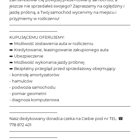
jeszcze nie sprzedałeś swojego? Zapraszamy na oględziny i
jazdę próbną, a Twój samochód wycenimy na miejscu i
przyjmiemy w rozliczeniu!
───────────────────────────────────────────
─────────────────
KUPUJĄCEMU OFERUJEMY:
➡️ Możliwość zostawienia auta w rozliczeniu
➡️ Kredytowanie, leasingowanie zakupionego auta
➡️ Ubezpieczenie
➡️ Możliwość wykonania jazdy próbnej
➡️ Bezpłatny przegląd przed sprzedażowy obejmujący:
- kontrolę amortyzatorów
- hamulców
- podwozia samochodu
- pomiar geometrii
- diagnoza komputerowa
───────────────────────────────────────────
─────────────────
Nasz dedykowany doradca czeka na Ciebie pod nr TEL: ☎
778 872 401
───────────────────────────────────────────
─────────────────