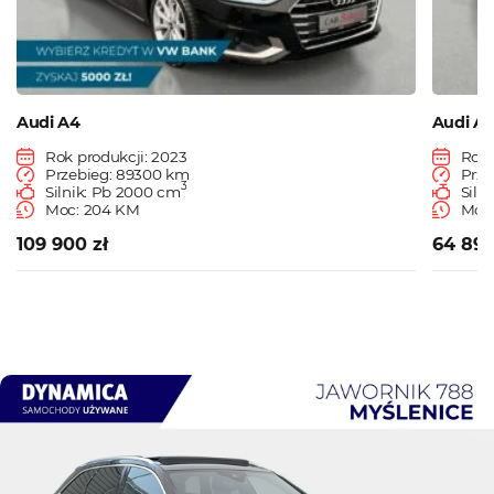
Audi A4
Audi A
Rok produkcji: 2023
Rok 
Przebieg: 89300 km
Prze
3
Silnik: Pb 2000 cm
Siln
Moc: 204 KM
Moc:
109 900 zł
64 890