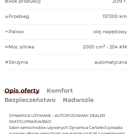
Rok produkcji
2019 r.
Przebieg
157200 km
Paliwo
olej napędowy
3
Moc silnika
2000 cm
- 204 KM
Skrzynia
automatyczna
Opis oferty
Komfort
Bezpieczeństwo
Nadwozie
DYNAMICA UŻYWANE – AUTORYZOWANY DEALER
SEAT/CUPRA/KIA/BAIC
Salon samochodów używanych Dynamica CarSelect posiada
w swojej ofercie samochody nie starsze niż 6 lat z przebiegami