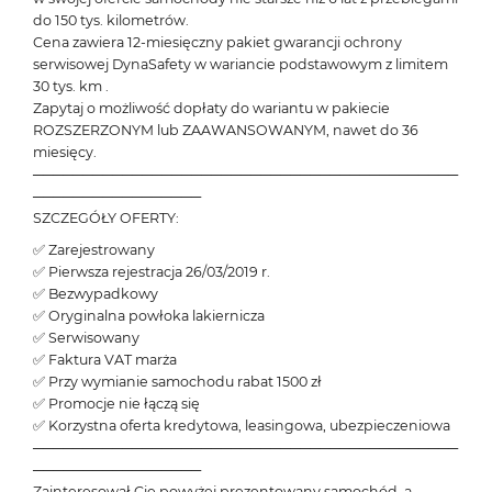
do 150 tys. kilometrów.
Cena zawiera 12-miesięczny pakiet gwarancji ochrony
serwisowej DynaSafety w wariancie podstawowym z limitem
30 tys. km .
Zapytaj o możliwość dopłaty do wariantu w pakiecie
ROZSZERZONYM lub ZAAWANSOWANYM, nawet do 36
miesięcy.
───────────────────────────────────────────
─────────────────
SZCZEGÓŁY OFERTY:
✅ Zarejestrowany
✅ Pierwsza rejestracja 26/03/2019 r.
✅ Bezwypadkowy
✅ Oryginalna powłoka lakiernicza
✅ Serwisowany
✅ Faktura VAT marża
✅ Przy wymianie samochodu rabat 1500 zł
✅ Promocje nie łączą się
✅ Korzystna oferta kredytowa, leasingowa, ubezpieczeniowa
───────────────────────────────────────────
─────────────────
Zainteresował Cię powyżej prezentowany samochód, a